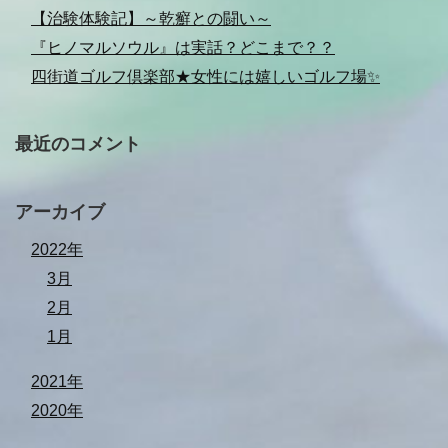
【治験体験記】～乾癬との闘い～
『ヒノマルソウル』は実話？どこまで？？
四街道ゴルフ倶楽部★女性には嬉しいゴルフ場✨
最近のコメント
アーカイブ
2022年
3月
2月
1月
2021年
2020年