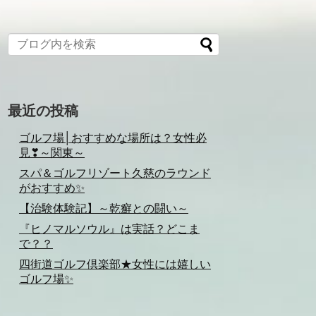
最近の投稿
ゴルフ場│おすすめな場所は？女性必
見❣～関東～
スパ＆ゴルフリゾート久慈のラウンド
がおすすめ✨
【治験体験記】～乾癬との闘い～
『ヒノマルソウル』は実話？どこま
で？？
四街道ゴルフ倶楽部★女性には嬉しい
ゴルフ場✨