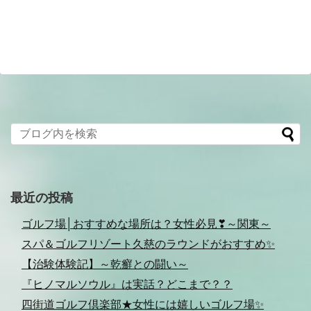
最近の投稿
ゴルフ場│おすすめな場所は？女性必見❣～関東～
スパ＆ゴルフリゾート久慈のラウンドがおすすめ✨
【治験体験記】～乾癬との闘い～
『ヒノマルソウル』は実話？どこまで？？
四街道ゴルフ倶楽部★女性には嬉しいゴルフ場✨