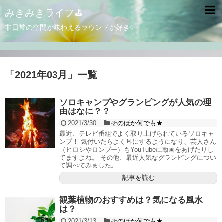
みきみきライフ⛳
非日常の空間が味わえるラウンドが好き✨
「
2021年03月
」
一覧
ソロキャンプやグランピングが人気の理
由はなに？？
2021/3/30
そのほか何でも★
最近、テレビ番組でよく取り上げられているソロキャ
ンプ！ 気付いたらよく耳にするようになり、芸人さん
（ヒロシやロンブー）もYouTubeに動画をあげたりし
てますよね。 その他、最近人気なグランピングについ
て調べてみました。
記事を読む
観葉植物のおすすめは？気になる風水
は？
2021/3/13
そのほか何でも★