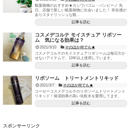
観葉植物のおすすめ★カシワバゴム・バンビーノ 先
日、店舗で新しい観葉植物に出会いました！ 存在感が
ありスタイリッシュな観...
記事を読む
コスメデコルテ モイスチュア リポソー
ム 気になる効果は？
2021/3/10
そのほか何でも★
コスメデコルテのモイスチュアリポソームは毎日欠か
せないアイテムで、10年以上使用しています。
記事を読む
リポソーム トリートメントリキッド
2021/3/7
そのほか何でも★
コーセーコスメデコルテのリポソームトリートメント
リキッド！保湿効果の高い化粧水を愛用してます。
記事を読む
スポンサーリンク