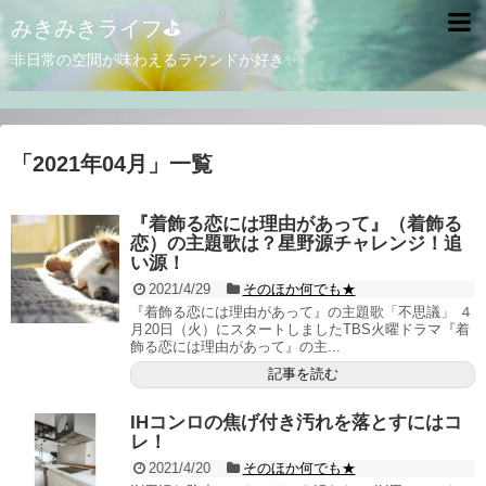
みきみきライフ⛳
非日常の空間が味わえるラウンドが好き✨
「
2021年04月
」
一覧
『着飾る恋には理由があって』（着飾る
恋）の主題歌は？星野源チャレンジ！追
い源！
2021/4/29
そのほか何でも★
『着飾る恋には理由があって』の主題歌「不思議」 ４
月20日（火）にスタートしましたTBS火曜ドラマ『着
飾る恋には理由があって』の主...
記事を読む
IHコンロの焦げ付き汚れを落とすにはコ
レ！
2021/4/20
そのほか何でも★