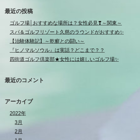
最近の投稿
ゴルフ場│おすすめな場所は？女性必見❣～関東～
スパ＆ゴルフリゾート久慈のラウンドがおすすめ✨
【治験体験記】～乾癬との闘い～
『ヒノマルソウル』は実話？どこまで？？
四街道ゴルフ倶楽部★女性には嬉しいゴルフ場✨
最近のコメント
アーカイブ
2022年
3月
2月