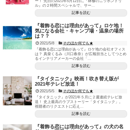
ー！ 先日の2021年5月12日に『林修のニッポンドリ
ル』の２時間スペシャルで、サー...
記事を読む
『着飾る恋には理由があって』ロケ地！
気になる会社・キャンプ場・温泉の場所
は？？
2021/5/8
そのほか何でも★
『着飾る恋には理由があって』ロケ地の会社オフィス
は？ 真柴くるみ（川口春奈）が広報担当としてつとめ
るインテリアメーカーの会社「...
記事を読む
『タイタニック』映画！吹き替え版が
2021年テレビ放送！
2021/5/5
そのほか何でも★
『タイタニック』が2021年５月に２週連続テレビ放
送！ 史上最高のラブストーリー「タイタニック」。
視聴者のリクエストに応え...
記事を読む
『着飾る恋には理由があって』の犬の名