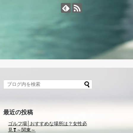
最近の投稿
ゴルフ場│おすすめな場所は？女性必
見❣～関東～