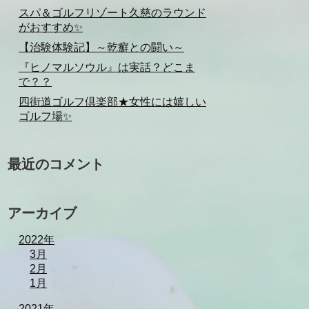
スパ＆ゴルフリゾート久慈のラウンド
がおすすめ✨
【治験体験記】～乾癬との闘い～
『ヒノマルソウル』は実話？どこま
で？？
四街道ゴルフ倶楽部★女性には嬉しい
ゴルフ場✨
最近のコメント
アーカイブ
2022年
3月
2月
1月
2021年