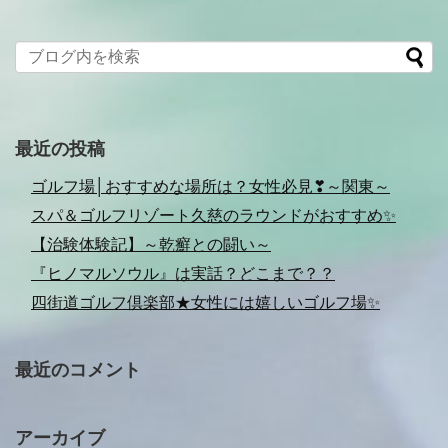
最近の投稿
ゴルフ場│おすすめな場所は？女性必見❣～関東～
スパ＆ゴルフリゾート久慈のラウンドがおすすめ✨
【治験体験記】～乾癬との闘い～
『ヒノマルソウル』は実話？どこまで？？
四街道ゴルフ倶楽部★女性には嬉しいゴルフ場✨
最近のコメント
アーカイブ