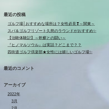
最近の投稿
ゴルフ場│おすすめな場所は？女性必見❣～関東～
スパ＆ゴルフリゾート久慈のラウンドがおすすめ✨
【治験体験記】～乾癬との闘い～
『ヒノマルソウル』は実話？どこまで？？
四街道ゴルフ倶楽部★女性には嬉しいゴルフ場✨
最近のコメント
アーカイブ
2022年
3月
2月